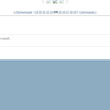
« Предыдущая
|
19
20
21
22
23
[
24
]
25
26
27
28
29
|
Следующая »