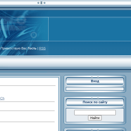
Приветствую Вас
Гость
|
RSS
Вход
xCh
Поиск по сайту