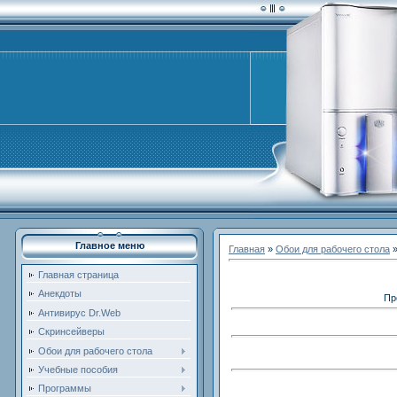
Главное меню
Главная
»
Обои для рабочего стола
Главная страница
Анекдоты
Пр
Антивирус Dr.Web
Скринсейверы
Обои для рабочего стола
Учебные пособия
Программы