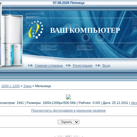
07.08.2026 Пятница
ВАШ КОМПЬЮТЕР
Главная страница
Регистрация
Вход
»
1600 x 1200
»
Зима
» Мельница
осмотров: 1941 | Размеры: 1600x1200px/500.5Kb | Рейтинг: 0.0/0 | Дата: 25.12.2011 |
Ale
Просмотреть фотографию в реальном размере