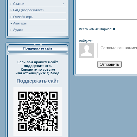
Статьи
FAQ (вопрос/ответ)
Онлайн игры
Аватары
Всего комментариев:
0
Аудио
Войдите:
Поддержите сайт
Если вам нравится сайт,
Отправить
поддержите его.
Кликните по ссылке
или отсканируйте QR-код.
Поддержать сайт