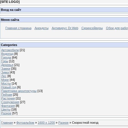
[
SITE LOGO
]
Вход на сайт
Меню сайта
Главная страница
Анекдоты
Антивирус Dr.Web
Скринсейверы
Обои для рабо
Categories
Автомобили
[21]
Водопад
[8]
Города
[64]
Горы
[12]
Деревья
[21]
Замки
[35]
Зима
[43]
Лес
[8]
Море
[44]
Мосты
[14]
Новый год
[6]
Памятники архитектуры
[13]
Пейзаж
[25]
Растения
[11]
Сооружения
[27]
Фантазия
[8]
Цветы
[18]
Разное
[57]
Главная
»
Фотоальбом
»
1600 x 1200
»
Разное
» Скоростной поезд