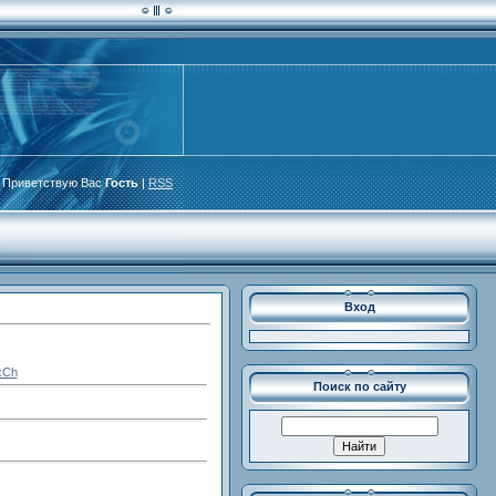
Приветствую Вас
Гость
|
RSS
Вход
xCh
Поиск по сайту