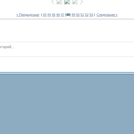
« Предыдущая
|
43
44
45
46
47
[
48
]
49
50
51
52
53
|
Следующая »