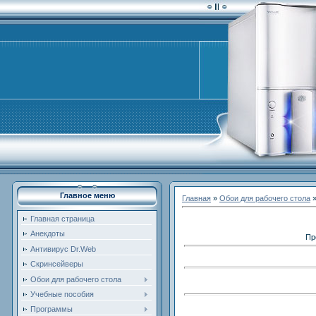
Главное меню
Главная
»
Обои для рабочего стола
Главная страница
Анекдоты
Пр
Антивирус Dr.Web
Скринсейверы
Обои для рабочего стола
Учебные пособия
Программы