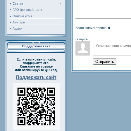
Статьи
FAQ (вопрос/ответ)
Онлайн игры
Аватары
Всего комментариев:
0
Аудио
Войдите:
Поддержите сайт
Если вам нравится сайт,
Отправить
поддержите его.
Кликните по ссылке
или отсканируйте QR-код.
Поддержать сайт