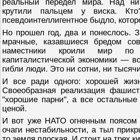
реальный передел мира. Над ним
крутили пальцем у виска. Кто
псевдоинтеллигентное быдло, которо
Но прошел год, два и понеслось. 
мрачные, казавшиеся бредом со
наместники кроили мир по
капиталистической экономики — вс
гибли люди. Это ни сотни, ни тысяч
И все ради одного: хорошей жизн
Своеобразная реализация фашистс
"хорошие парни", а все остальны
ценой.
И вот уже НАТО огненным поясом 
очаги нестабильности, а тыл прикр
то земля плоская. И стоит на трех ки