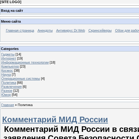
[
SITE LOGO
]
Вход на сайт
Меню сайта
Главная страница
Анекдоты
Антивирус Dr.Web
Скринсейверы
Обои для рабо
Categories
Гаджеты
[14]
Интернет
[19]
Информационные технологии
[18]
Компьютер
[23]
Космос
[38]
Наука
[7]
Операционные системы
[4]
Политика
[66]
Развлечения
[6]
Разное
[12]
Юмор
[54]
Главная
»
Политика
Комментарий МИД России
Комментарий МИД России в связи
заявления Совета Безопасности