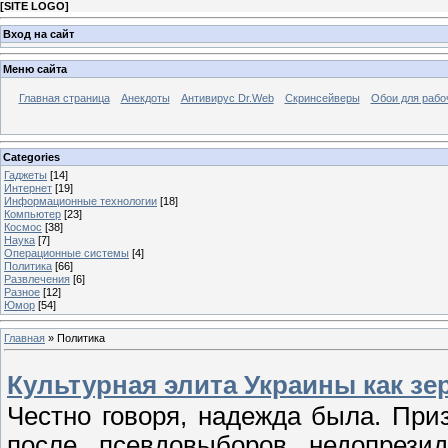
[
SITE LOGO
]
Вход на сайт
Меню сайта
Главная страница
Анекдоты
Антивирус Dr.Web
Скринсейверы
Обои для рабо
Categories
Гаджеты
[14]
Интернет
[19]
Информационные технологии
[18]
Компьютер
[23]
Космос
[38]
Наука
[7]
Операционные системы
[4]
Политика
[66]
Развлечения
[6]
Разное
[12]
Юмор
[54]
Главная
»
Политика
Культурная элита Украины как зе
Честно говоря, надежда была. При
после псевдовыборов недопрезид