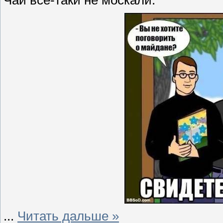
Чай всё-таки не москали.
...
Читать дальше »