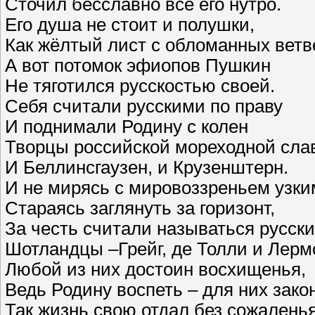
Сточил бесславно всё его нутро.
Его душа не стоит и полушки,
Как жёлтый лист с обломанных ветв
А вот потомок эфиопов Пушкин
Не тяготился русскостью своей.
Себя считали русскими по праву
И поднимали Родину с колен
Творцы российской мореходной сла
И Беллинсгаузен, и Крузенштерн.
И не мирясь с мировоззреньем узки
Стараясь заглянуть за горизонт,
За честь считали называться русск
Шотландцы –Грейг, де Толли и Лерм
Любой из них достоин восхищенья,
Ведь Родину воспеть – для них закон
Так жизнь свою отдал без сожалень