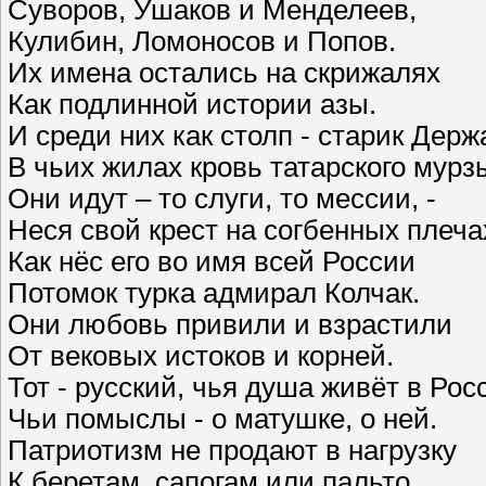
Суворов, Ушаков и Менделеев,
Кулибин, Ломоносов и Попов.
Их имена остались на скрижалях
Как подлинной истории азы.
И среди них как столп - старик Держ
В чьих жилах кровь татарского мурз
Они идут – то слуги, то мессии, -
Неся свой крест на согбенных плеча
Как нёс его во имя всей России
Потомок турка адмирал Колчак.
Они любовь привили и взрастили
От вековых истоков и корней.
Тот - русский, чья душа живёт в Рос
Чьи помыслы - о матушке, о ней.
Патриотизм не продают в нагрузку
К беретам, сапогам или пальто.