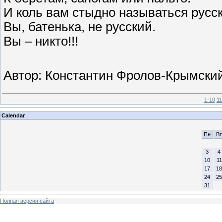
И коль вам стыдно называться русс
Вы, батенька, не русский.
Вы – никто!!!
Автор: Константин Фролов-Крымски
1-10
11
Calendar
Пн
Вт
3
4
10
11
17
18
24
25
31
Полная версия сайта