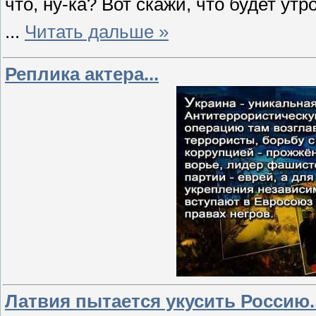
что, ну-ка? Вот скажи, что будет утр
...
Читать дальше »
Реплика актера...
Латвия пытается укусить Россию..