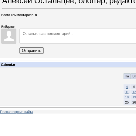
Алексей Остальцев, блоггер, редакт
Всего комментариев
:
0
Войдите:
Отправить
Calendar
Пн
Вт
4
5
11
12
18
19
25
26
Полная версия сайта