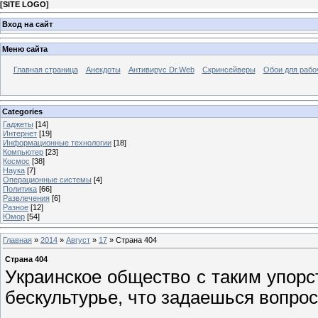
[
SITE LOGO
]
Вход на сайт
Меню сайта
Главная страница
Анекдоты
Антивирус Dr.Web
Скринсейверы
Обои для рабо
Categories
Гаджеты
[14]
Интернет
[19]
Информационные технологии
[18]
Компьютер
[23]
Космос
[38]
Наука
[7]
Операционные системы
[4]
Политика
[66]
Развлечения
[6]
Разное
[12]
Юмор
[54]
Главная
»
2014
»
Август
»
17
» Страна 404
Страна 404
Украинское общество с таким упорс
бескультурье, что задаешься вопрос