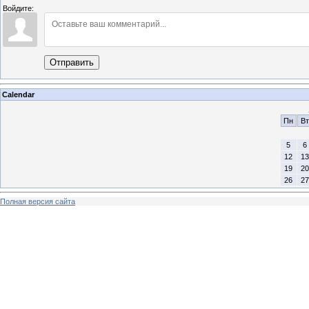
Войдите:
Отправить
Calendar
Пн
Вт
5
6
12
13
19
20
26
27
Полная версия сайта