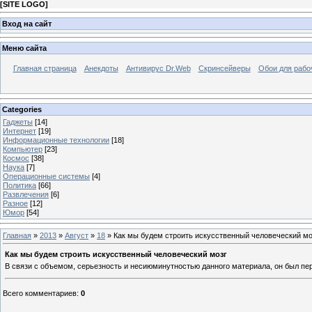
[
SITE LOGO
]
Вход на сайт
Меню сайта
Главная страница
Анекдоты
Антивирус Dr.Web
Скринсейверы
Обои для рабо
Categories
Гаджеты
[14]
Интернет
[19]
Информационные технологии
[18]
Компьютер
[23]
Космос
[38]
Наука
[7]
Операционные системы
[4]
Политика
[66]
Развлечения
[6]
Разное
[12]
Юмор
[54]
Главная
»
2013
»
Август
»
18
» Как мы будем строить искусственный человеческий мо
Как мы будем строить искусственный человеческий мозг
В связи с объемом, серьезность и несиюминутностью данного материала, он был пер
Всего комментариев
:
0