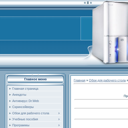
Главное меню
Главная
»
Обои для рабочего стола
Главная страница
Анекдоты
Пр
Антивирус Dr.Web
Скринсейверы
Обои для рабочего стола
Учебные пособия
Программы