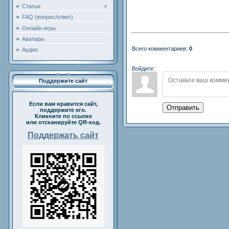
Статьи
FAQ (вопрос/ответ)
Онлайн игры
Аватары
Всего комментариев:
0
Аудио
Войдите:
Поддержите сайт
Если вам нравится сайт,
Отправить
поддержите его.
Кликните по ссылке
или отсканируйте QR-код.
Поддержать сайт