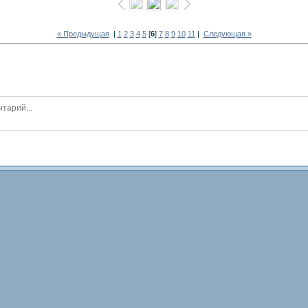
« Предыдущая
|
1
2
3
4
5
[
6
]
7
8
9
10
11
|
Следующая »