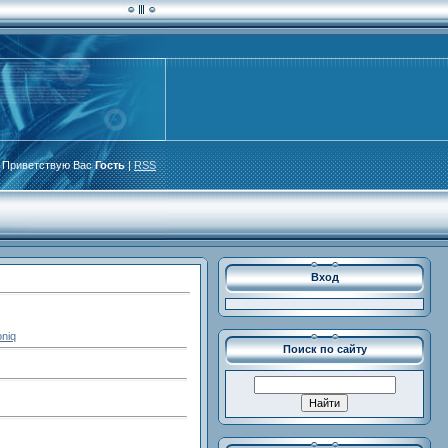
Приветствую Вас
Гость
|
RSS
Вход
oniq
Поиск по сайту