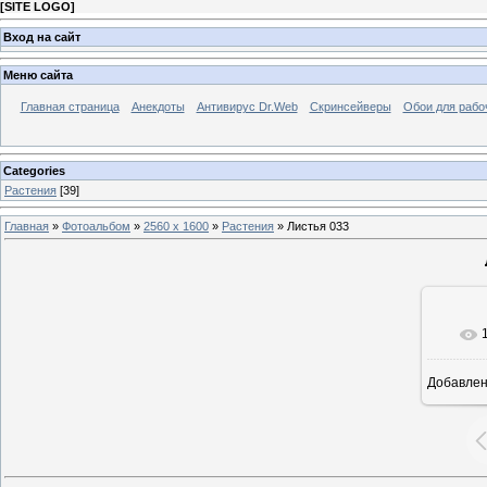
[
SITE LOGO
]
Вход на сайт
Меню сайта
Главная страница
Анекдоты
Антивирус Dr.Web
Скринсейверы
Обои для рабо
Categories
Растения
[39]
Главная
»
Фотоальбом
»
2560 x 1600
»
Растения
» Листья 033
Добавле
25