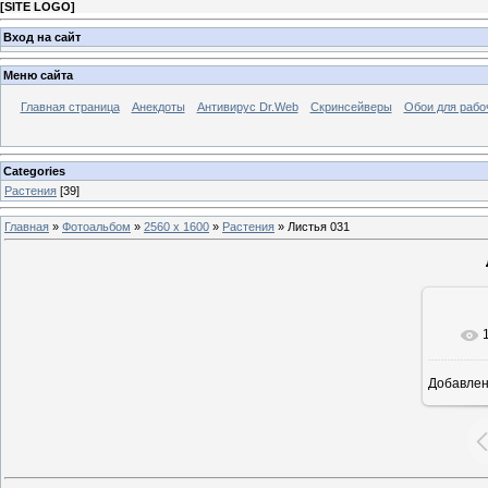
[
SITE LOGO
]
Вход на сайт
Меню сайта
Главная страница
Анекдоты
Антивирус Dr.Web
Скринсейверы
Обои для рабо
Categories
Растения
[39]
Главная
»
Фотоальбом
»
2560 x 1600
»
Растения
» Листья 031
Добавле
25