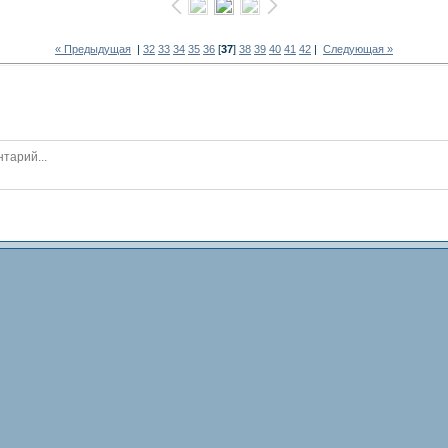
« Предыдущая
|
32
33
34
35
36
[
37
]
38
39
40
41
42
|
Следующая »