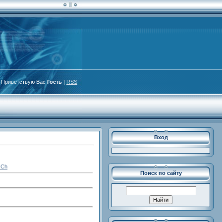
Приветствую Вас
Гость
|
RSS
Вход
xCh
Поиск по сайту