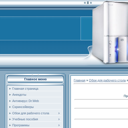
Главное меню
Главная
»
Обои для рабочего стола
Главная страница
Анекдоты
Пр
Антивирус Dr.Web
Скринсейверы
Обои для рабочего стола
Учебные пособия
Программы