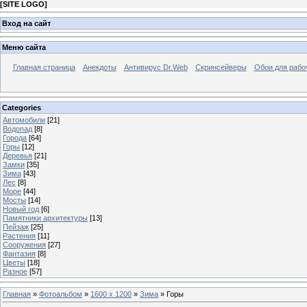
[
SITE LOGO
]
Вход на сайт
Меню сайта
Главная страница
Анекдоты
Антивирус Dr.Web
Скринсейверы
Обои для рабо
Categories
Автомобили
[21]
Водопад
[8]
Города
[64]
Горы
[12]
Деревья
[21]
Замки
[35]
Зима
[43]
Лес
[8]
Море
[44]
Мосты
[14]
Новый год
[6]
Памятники архитектуры
[13]
Пейзаж
[25]
Растения
[11]
Сооружения
[27]
Фантазия
[8]
Цветы
[18]
Разное
[57]
Главная
»
Фотоальбом
»
1600 x 1200
»
Зима
» Горы