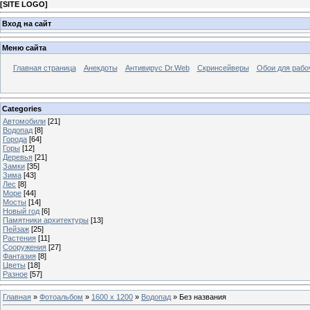
[
SITE LOGO
]
Вход на сайт
Меню сайта
Главная страница
Анекдоты
Антивирус Dr.Web
Скринсейверы
Обои для рабо
Categories
Автомобили
[21]
Водопад
[8]
Города
[64]
Горы
[12]
Деревья
[21]
Замки
[35]
Зима
[43]
Лес
[8]
Море
[44]
Мосты
[14]
Новый год
[6]
Памятники архитектуры
[13]
Пейзаж
[25]
Растения
[11]
Сооружения
[27]
Фантазия
[8]
Цветы
[18]
Разное
[57]
Главная
»
Фотоальбом
»
1600 x 1200
»
Водопад
» Без названия