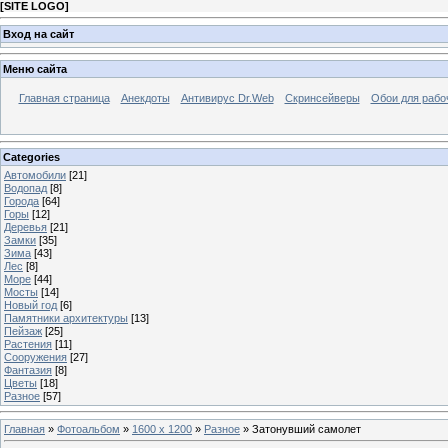
[
SITE LOGO
]
Вход на сайт
Меню сайта
Главная страница
Анекдоты
Антивирус Dr.Web
Скринсейверы
Обои для рабо
Categories
Автомобили
[21]
Водопад
[8]
Города
[64]
Горы
[12]
Деревья
[21]
Замки
[35]
Зима
[43]
Лес
[8]
Море
[44]
Мосты
[14]
Новый год
[6]
Памятники архитектуры
[13]
Пейзаж
[25]
Растения
[11]
Сооружения
[27]
Фантазия
[8]
Цветы
[18]
Разное
[57]
Главная
»
Фотоальбом
»
1600 x 1200
»
Разное
» Затонувший самолет