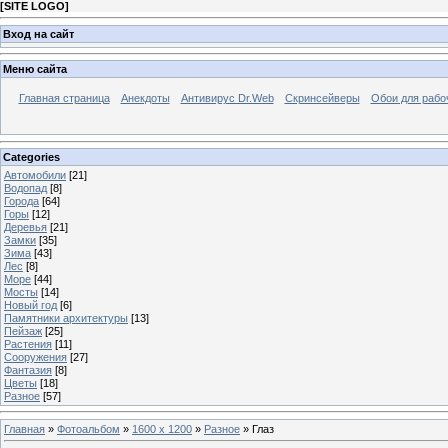
[
SITE LOGO
]
Вход на сайт
Меню сайта
Главная страница
Анекдоты
Антивирус Dr.Web
Скринсейверы
Обои для рабо
Categories
Автомобили
[21]
Водопад
[8]
Города
[64]
Горы
[12]
Деревья
[21]
Замки
[35]
Зима
[43]
Лес
[8]
Море
[44]
Мосты
[14]
Новый год
[6]
Памятники архитектуры
[13]
Пейзаж
[25]
Растения
[11]
Сооружения
[27]
Фантазия
[8]
Цветы
[18]
Разное
[57]
Главная
»
Фотоальбом
»
1600 x 1200
»
Разное
» Глаз