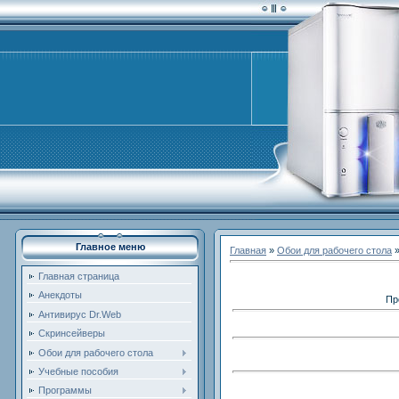
Главное меню
Главная
»
Обои для рабочего стола
Главная страница
Анекдоты
Пр
Антивирус Dr.Web
Скринсейверы
Обои для рабочего стола
Учебные пособия
Программы