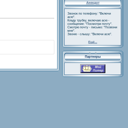
Анекдот
Звонок по телефону: "Включи
асю".
Кладу трубку, включаю асю -
сообщение: "Посмотри почту".
Смотрю почту - письмо: "Позвони
мне".
Звоню - слышу: "Включи асю".
Ещё...
Партнеры