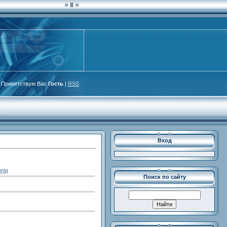
Приветствую Вас
Гость
|
RSS
Вход
oniq
Поиск по сайту