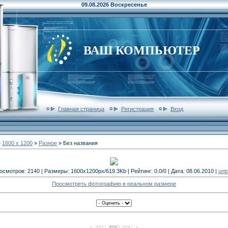
09.08.2026 Воскресенье
ВАШ КОМПЬЮТЕР
Главная страница
Регистрация
Вход
»
1600 x 1200
»
Разное
» Без названия
осмотров: 2140 | Размеры: 1600x1200px/619.3Kb | Рейтинг: 0.0/0 | Дата: 08.06.2010 |
unt
Просмотреть фотографию в реальном размере