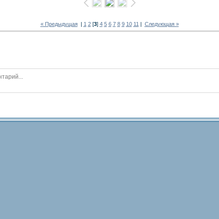
« Предыдущая
|
1
2
[
3
]
4
5
6
7
8
9
10
11
|
Следующая »