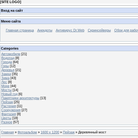
[
SITE LOGO
]
Вход на сайт
Меню сайта
Главная страница
Анекдоты
Антивирус Dr.Web
Скринсейверы
Обои для рабо
Categories
Автомобили
[21]
Водопад
[8]
Города
[64]
Горы
[12]
Деревья
[21]
Замки
[35]
Зима
[43]
Лес
[8]
Море
[44]
Мосты
[14]
Новый год
[6]
Памятники архитектуры
[13]
Пейзаж
[25]
Растения
[11]
Сооружения
[27]
Фантазия
[8]
Цветы
[18]
Разное
[57]
Главная
»
Фотоальбом
»
1600 x 1200
»
Пейзаж
» Деревянный мост