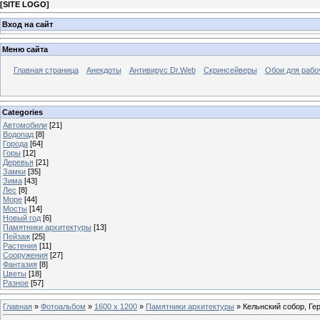
[
SITE LOGO
]
Вход на сайт
Меню сайта
Главная страница
Анекдоты
Антивирус Dr.Web
Скринсейверы
Обои для рабо
Categories
Автомобили
[21]
Водопад
[8]
Города
[64]
Горы
[12]
Деревья
[21]
Замки
[35]
Зима
[43]
Лес
[8]
Море
[44]
Мосты
[14]
Новый год
[6]
Памятники архитектуры
[13]
Пейзаж
[25]
Растения
[11]
Сооружения
[27]
Фантазия
[8]
Цветы
[18]
Разное
[57]
Главная
»
Фотоальбом
»
1600 x 1200
»
Памятники архитектуры
» Кельнский собор, Ге