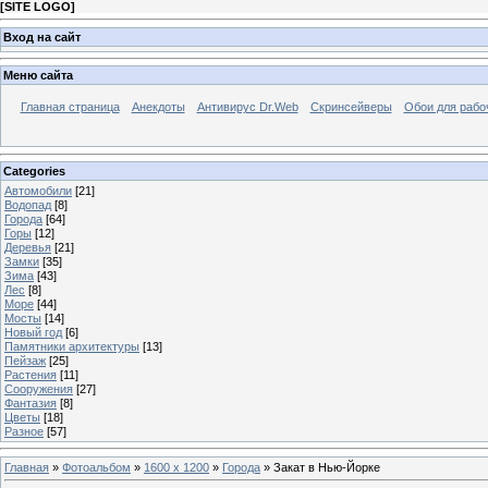
[
SITE LOGO
]
Вход на сайт
Меню сайта
Главная страница
Анекдоты
Антивирус Dr.Web
Скринсейверы
Обои для рабо
Categories
Автомобили
[21]
Водопад
[8]
Города
[64]
Горы
[12]
Деревья
[21]
Замки
[35]
Зима
[43]
Лес
[8]
Море
[44]
Мосты
[14]
Новый год
[6]
Памятники архитектуры
[13]
Пейзаж
[25]
Растения
[11]
Сооружения
[27]
Фантазия
[8]
Цветы
[18]
Разное
[57]
Главная
»
Фотоальбом
»
1600 x 1200
»
Города
» Закат в Нью-Йорке