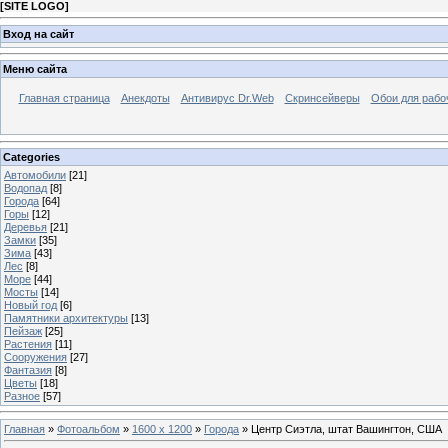
[
SITE LOGO
]
Вход на сайт
Меню сайта
Главная страница
Анекдоты
Антивирус Dr.Web
Скринсейверы
Обои для рабо
Categories
Автомобили
[21]
Водопад
[8]
Города
[64]
Горы
[12]
Деревья
[21]
Замки
[35]
Зима
[43]
Лес
[8]
Море
[44]
Мосты
[14]
Новый год
[6]
Памятники архитектуры
[13]
Пейзаж
[25]
Растения
[11]
Сооружения
[27]
Фантазия
[8]
Цветы
[18]
Разное
[57]
Главная
»
Фотоальбом
»
1600 x 1200
»
Города
» Центр Сиэтла, штат Вашингтон, США