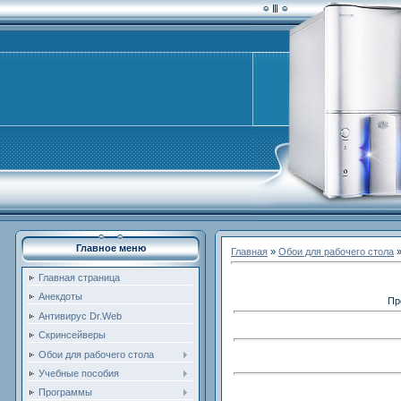
Главное меню
Главная
»
Обои для рабочего стола
Главная страница
Анекдоты
Пр
Антивирус Dr.Web
Скринсейверы
Обои для рабочего стола
Учебные пособия
Программы