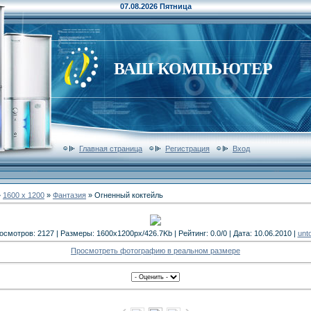
07.08.2026 Пятница
ВАШ КОМПЬЮТЕР
Главная страница
Регистрация
Вход
»
1600 x 1200
»
Фантазия
» Огненный коктейль
осмотров: 2127 | Размеры: 1600x1200px/426.7Kb | Рейтинг: 0.0/0 | Дата: 10.06.2010 |
unt
Просмотреть фотографию в реальном размере