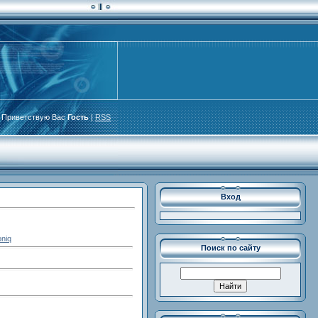
Приветствую Вас
Гость
|
RSS
Вход
oniq
Поиск по сайту