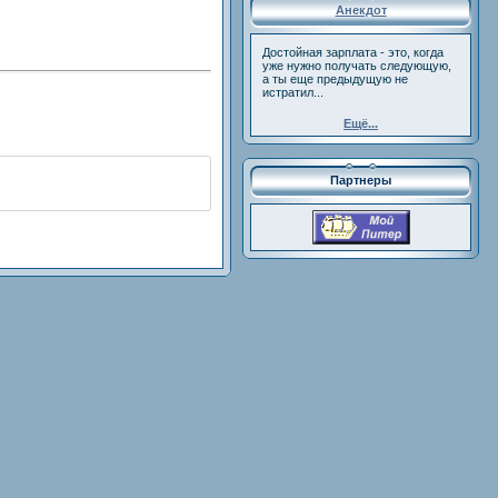
Анекдот
Достойная зарплата - это, когда
уже нужно получать следующую,
а ты еще предыдущую не
истратил...
Ещё...
Партнеры