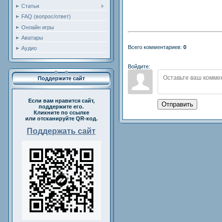
Статьи
FAQ (вопрос/ответ)
Онлайн игры
Аватары
Всего комментариев:
0
Аудио
Войдите:
Поддержите сайт
Если вам нравится сайт,
Отправить
поддержите его.
Кликните по ссылке
или отсканируйте QR-код.
Поддержать сайт