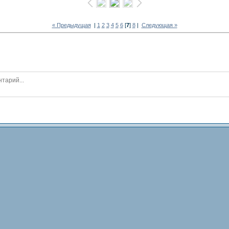
« Предыдущая
|
1
2
3
4
5
6
[
7
]
8
|
Следующая »