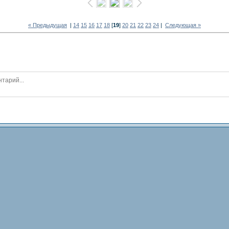
« Предыдущая
|
14
15
16
17
18
[
19
]
20
21
22
23
24
|
Следующая »