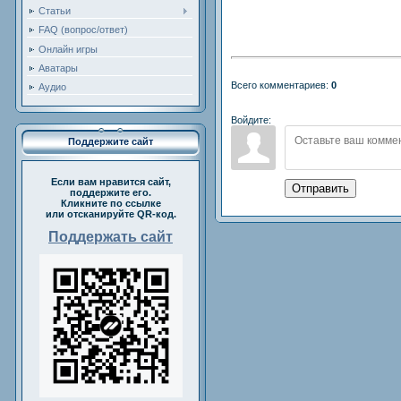
Статьи
FAQ (вопрос/ответ)
Онлайн игры
Аватары
Всего комментариев:
0
Аудио
Войдите:
Поддержите сайт
Если вам нравится сайт,
Отправить
поддержите его.
Кликните по ссылке
или отсканируйте QR-код.
Поддержать сайт