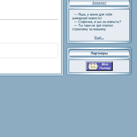
Анекдот
— Яша, у меня для тебя
шикарная новость!
— Софочка, и шо за новость?
— Ты таки не зря платил
страховку за машину.
Ещё...
Партнеры