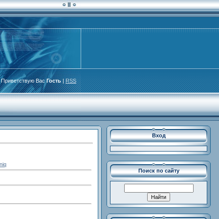
Приветствую Вас
Гость
|
RSS
Вход
niq
Поиск по сайту