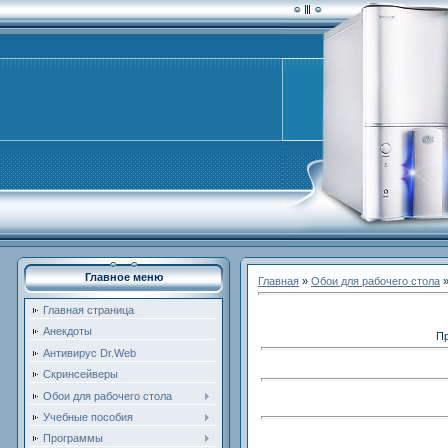
Главное меню
Главная
»
Обои для рабочего стола
Главная страница
Анекдоты
Пр
Антивирус Dr.Web
Скринсейверы
Обои для рабочего стола
Учебные пособия
Программы