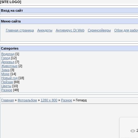
[
SITE LOGO
]
Вход на сайт
Меню сайта
Главная страница
Анекдоты
Антивирус Dr.Web
Скринсейверы
Обои для рабо
Categories
Водопад
[1]
Город
[12]
Деревья
[7]
Животные
[2]
Зима
[3]
Море
[14]
Новый год
[18]
Пейзаж
[69]
Цветы
[10]
Разное
[48]
Главная
»
Фотоальбом
»
1280 x 800
»
Разное
» Гепард