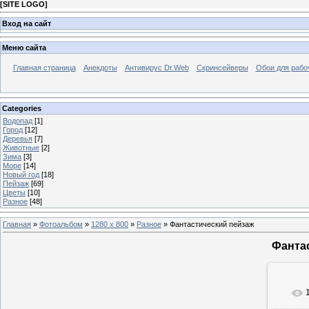
[
SITE LOGO
]
Вход на сайт
Меню сайта
Главная страница
Анекдоты
Антивирус Dr.Web
Скринсейверы
Обои для рабо
Categories
Водопад
[1]
Город
[12]
Деревья
[7]
Животные
[2]
Зима
[3]
Море
[14]
Новый год
[18]
Пейзаж
[69]
Цветы
[10]
Разное
[48]
Главная
»
Фотоальбом
»
1280 x 800
»
Разное
» Фантастический пейзаж
Фанта