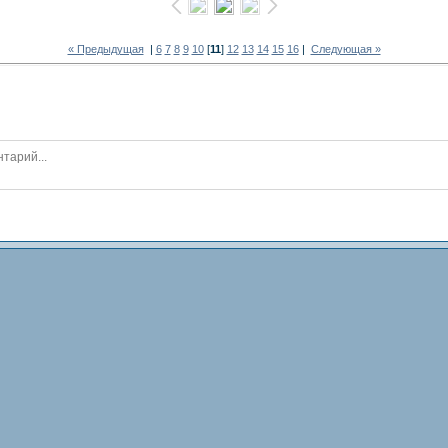
« Предыдущая
|
6
7
8
9
10
[
11
]
12
13
14
15
16
|
Следующая »