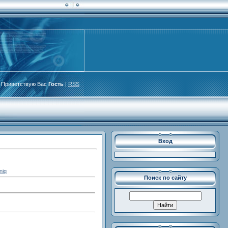
Приветствую Вас
Гость
|
RSS
Вход
niq
Поиск по сайту