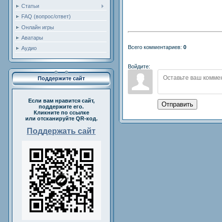
Статьи
FAQ (вопрос/ответ)
Онлайн игры
Аватары
Всего комментариев:
0
Аудио
Войдите:
Поддержите сайт
Если вам нравится сайт,
Отправить
поддержите его.
Кликните по ссылке
или отсканируйте QR-код.
Поддержать сайт