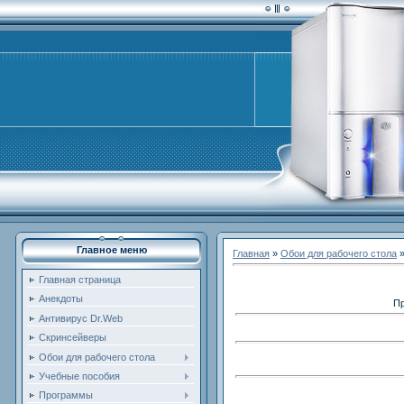
Главное меню
Главная
»
Обои для рабочего стола
Главная страница
Анекдоты
Пр
Антивирус Dr.Web
Скринсейверы
Обои для рабочего стола
Учебные пособия
Программы