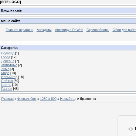
[
SITE LOGO
]
Вход на сайт
Меню сайта
Главная страница
Анекдоты
Антивирус Dr.Web
Скринсейверы
Обои для рабо
Categories
Водопад
[1]
Город
[12]
Деревья
[7]
Животные
[2]
Зима
[3]
Море
[14]
Новый год
[18]
Пейзаж
[69]
Цветы
[10]
Разное
[48]
Главная
»
Фотоальбом
»
1280 x 800
»
Новый год
» Дракончик