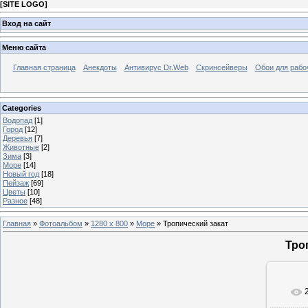
[
SITE LOGO
]
Вход на сайт
Меню сайта
Главная страница
Анекдоты
Антивирус Dr.Web
Скринсейверы
Обои для рабо
Categories
Водопад
[1]
Город
[12]
Деревья
[7]
Животные
[2]
Зима
[3]
Море
[14]
Новый год
[18]
Пейзаж
[69]
Цветы
[10]
Разное
[48]
Главная
»
Фотоальбом
»
1280 x 800
»
Море
» Тропический закат
Тро