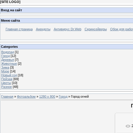
[
SITE LOGO
]
Вход на сайт
Меню сайта
Главная страница
Анекдоты
Антивирус Dr.Web
Скринсейверы
Обои для рабо
Categories
Водопад
[1]
Город
[12]
Деревья
[7]
Животные
[2]
Зима
[3]
Море
[14]
Новый год
[18]
Пейзаж
[69]
Цветы
[10]
Разное
[48]
Главная
»
Фотоальбом
»
1280 x 800
»
Город
» Город огней