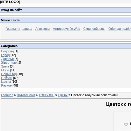
[
SITE LOGO
]
Вход на сайт
Меню сайта
Главная страница
Анекдоты
Антивирус Dr.Web
Скринсейверы
Обои для рабо
Categories
Водопад
[1]
Город
[12]
Деревья
[7]
Животные
[2]
Зима
[3]
Море
[14]
Новый год
[18]
Пейзаж
[69]
Цветы
[10]
Разное
[48]
Главная
»
Фотоальбом
»
1280 x 800
»
Цветы
» Цветок с голубыми лепестками
Цветок с 