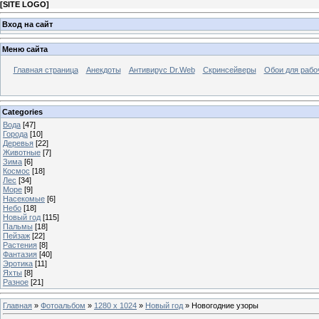
[
SITE LOGO
]
Вход на сайт
Меню сайта
Главная страница
Анекдоты
Антивирус Dr.Web
Скринсейверы
Обои для рабо
Categories
Вода
[47]
Города
[10]
Деревья
[22]
Животные
[7]
Зима
[6]
Космос
[18]
Лес
[34]
Море
[9]
Насекомые
[6]
Небо
[18]
Новый год
[115]
Пальмы
[18]
Пейзаж
[22]
Растения
[8]
Фантазия
[40]
Эротика
[11]
Яхты
[8]
Разное
[21]
Главная
»
Фотоальбом
»
1280 x 1024
»
Новый год
» Новогодние узоры