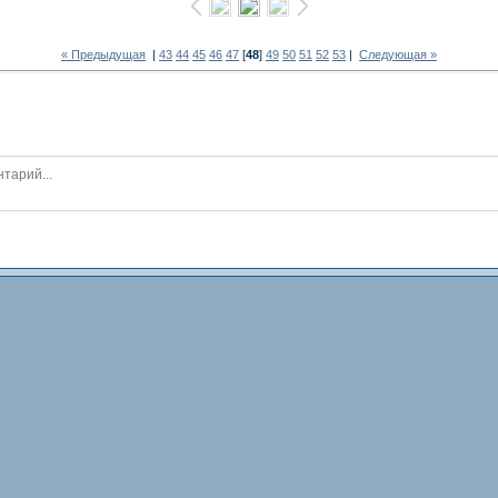
« Предыдущая
|
43
44
45
46
47
[
48
]
49
50
51
52
53
|
Следующая »