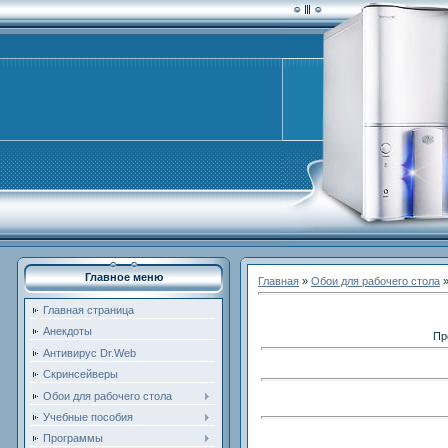
Главное меню
Главная
»
Обои для рабочего стола
Главная страница
Анекдоты
Пр
Антивирус Dr.Web
Скринсейверы
Обои для рабочего стола
Учебные пособия
Программы