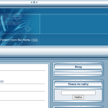
Приветствую Вас
Гость
|
RSS
Вход
niq
Поиск по сайту