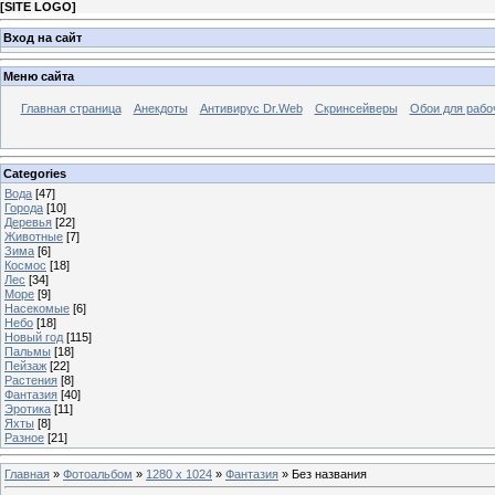
[
SITE LOGO
]
Вход на сайт
Меню сайта
Главная страница
Анекдоты
Антивирус Dr.Web
Скринсейверы
Обои для рабо
Categories
Вода
[47]
Города
[10]
Деревья
[22]
Животные
[7]
Зима
[6]
Космос
[18]
Лес
[34]
Море
[9]
Насекомые
[6]
Небо
[18]
Новый год
[115]
Пальмы
[18]
Пейзаж
[22]
Растения
[8]
Фантазия
[40]
Эротика
[11]
Яхты
[8]
Разное
[21]
Главная
»
Фотоальбом
»
1280 x 1024
»
Фантазия
» Без названия