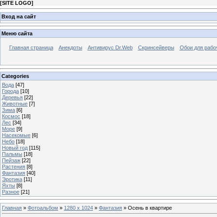
[
SITE LOGO
]
Вход на сайт
Меню сайта
Главная страница
Анекдоты
Антивирус Dr.Web
Скринсейверы
Обои для рабо
Categories
Вода
[47]
Города
[10]
Деревья
[22]
Животные
[7]
Зима
[6]
Космос
[18]
Лес
[34]
Море
[9]
Насекомые
[6]
Небо
[18]
Новый год
[115]
Пальмы
[18]
Пейзаж
[22]
Растения
[8]
Фантазия
[40]
Эротика
[11]
Яхты
[8]
Разное
[21]
Главная
»
Фотоальбом
»
1280 x 1024
»
Фантазия
» Осень в квартире