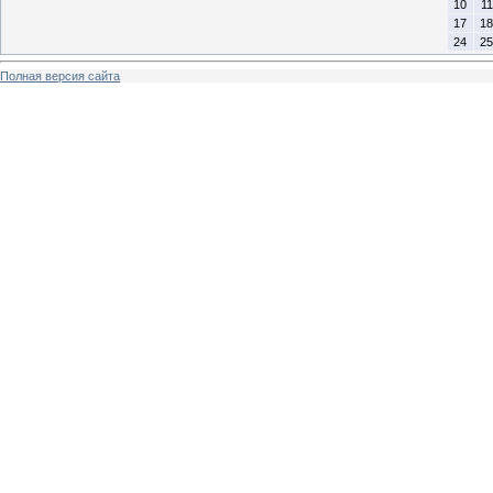
10
11
17
18
24
25
Полная версия сайта