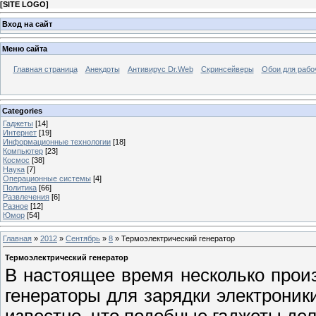
[
SITE LOGO
]
Вход на сайт
Меню сайта
Главная страница
Анекдоты
Антивирус Dr.Web
Скринсейверы
Обои для рабо
Categories
Гаджеты
[14]
Интернет
[19]
Информационные технологии
[18]
Компьютер
[23]
Космос
[38]
Наука
[7]
Операционные системы
[4]
Политика
[66]
Развлечения
[6]
Разное
[12]
Юмор
[54]
Главная
»
2012
»
Сентябрь
»
8
» Термоэлектрический генератор
Термоэлектрический генератор
В настоящее время несколько прои
генераторы для зарядки электроник