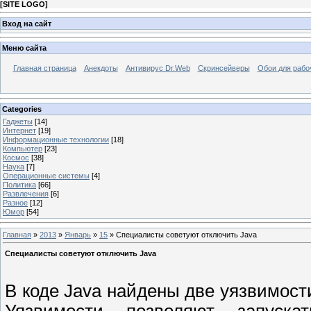
[
SITE LOGO
]
Вход на сайт
Меню сайта
Главная страница
Анекдоты
Антивирус Dr.Web
Скринсейверы
Обои для рабо
Categories
Гаджеты
[14]
Интернет
[19]
Информационные технологии
[18]
Компьютер
[23]
Космос
[38]
Наука
[7]
Операционные системы
[4]
Политика
[66]
Развлечения
[6]
Разное
[12]
Юмор
[54]
Главная
»
2013
»
Январь
»
15
» Специалисты советуют отключить Java
Специалисты советуют отключить Java
В коде Java найдены две уязвимост