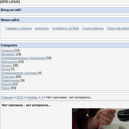
[
SITE LOGO
]
Вход на сайт
Меню сайта
Главная страница
Анекдоты
Антивирус Dr.Web
Скринсейверы
Обои для рабо
Categories
Гаджеты
[14]
Интернет
[19]
Информационные технологии
[18]
Компьютер
[23]
Космос
[38]
Наука
[7]
Операционные системы
[4]
Политика
[66]
Развлечения
[6]
Разное
[12]
Юмор
[54]
Главная
»
2013
»
Ноябрь
»
5
» Нет сметанки - нет интернета...
Нет сметанки - нет интернета...