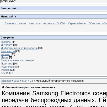
[
SITE LOGO
]
Вход на сайт
Меню сайта
Главная страница
Анекдоты
Антивирус Dr.Web
Скринсейверы
Обои для рабо
Categories
Гаджеты
[14]
Интернет
[19]
Информационные технологии
[18]
Компьютер
[23]
Космос
[38]
Наука
[7]
Операционные системы
[4]
Политика
[66]
Развлечения
[6]
Разное
[12]
Юмор
[54]
Главная
»
2013
»
Май
»
13
» Мобильный интернет пятого поколения
Мобильный интернет пятого поколения
Компания Samsung Electronics сов
передачи беспроводных данных. Ей