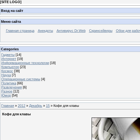
[
SITE LOGO
]
Вход на сайт
Меню сайта
Главная страница
Анекдоты
Антивирус Dr.Web
Скринсейверы
Обои для рабо
Categories
Гаджеты
[14]
Интернет
[19]
Информационные технологии
[18]
Компьютер
[23]
Космос
[38]
Наука
[7]
Операционные системы
[4]
Политика
[66]
Развлечения
[6]
Разное
[12]
Юмор
[54]
Главная
»
2012
»
Декабрь
»
15
» Кофе для клавы
Кофе для клавы