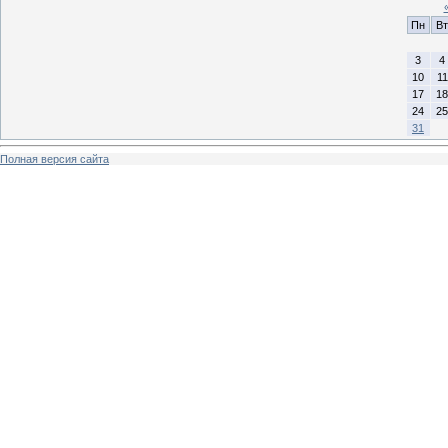
Пн
Вт
3
4
10
11
17
18
24
25
31
Полная версия сайта