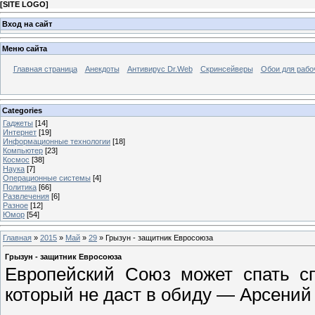
[
SITE LOGO
]
Вход на сайт
Меню сайта
Главная страница
Анекдоты
Антивирус Dr.Web
Скринсейверы
Обои для рабо
Categories
Гаджеты
[14]
Интернет
[19]
Информационные технологии
[18]
Компьютер
[23]
Космос
[38]
Наука
[7]
Операционные системы
[4]
Политика
[66]
Развлечения
[6]
Разное
[12]
Юмор
[54]
Главная
»
2015
»
Май
»
29
» Грызун - защитник Евросоюза
Грызун - защитник Евросоюза
Европейский Союз может спать сп
который не даст в обиду — Арсений