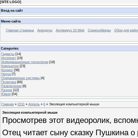
[
SITE LOGO
]
Вход на сайт
Меню сайта
Главная страница
Анекдоты
Антивирус Dr.Web
Скринсейверы
Обои для рабо
Categories
Гаджеты
[14]
Интернет
[19]
Информационные технологии
[18]
Компьютер
[23]
Космос
[38]
Наука
[7]
Операционные системы
[4]
Политика
[66]
Развлечения
[6]
Разное
[12]
Юмор
[54]
Главная
»
2011
»
Апрель
»
6
» Эволюция компьютерной мыши
Эволюция компьютерной мыши
Просмотрев этот видеоролик, вспомн
Отец читает сыну сказку Пушкина о 