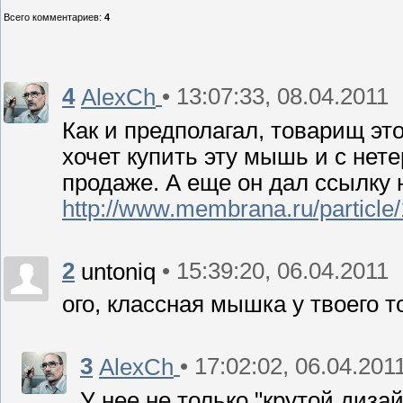
Всего комментариев
:
4
4
• 13:07:33, 08.04.2011
AlexCh
Как и предполагал, товарищ это
хочет купить эту мышь и с нете
продаже. А еще он дал ссылку 
http://www.membrana.ru/particle
2
• 15:39:20, 06.04.2011
untoniq
ого, классная мышка у твоего т
3
• 17:02:02, 06.04.201
AlexCh
У нее не только "крутой диза