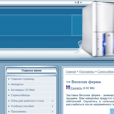
Главное меню
Главная
»
Программы
»
Скринсейве
Главная страница
Веселая ферма
Анекдоты
Скачать
(4.92 Mb)
Антивирус Dr.Web
Заставка Веселая ферма - анимиро
Скринсейверы
прудами. Вам наверняка придутся п
Обои для рабочего стола
обитателей. Окунитесь в сельску
расслабиться после напряженного т
Учебные пособия
Программы