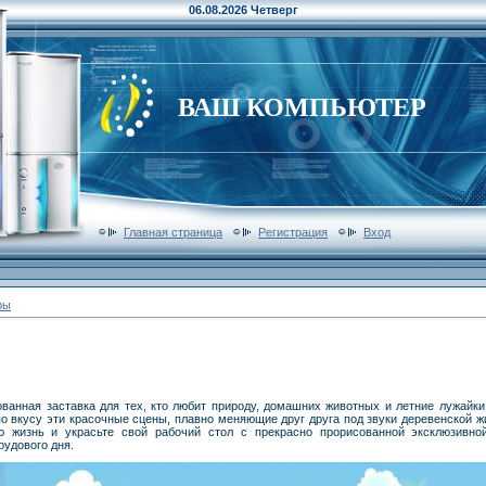
06.08.2026 Четверг
ВАШ КОМПЬЮТЕР
Главная страница
Регистрация
Вход
ры
ванная заставка для тех, кто любит природу, домашних животных и летние лужайки 
о вкусу эти красочные сцены, плавно меняющие друг друга под звуки деревенской 
ю жизнь и украсьте свой рабочий стол с прекрасно прорисованной эксклюзивно
рудового дня.