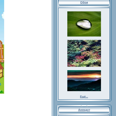
Обои
Ещё...
Анекдот