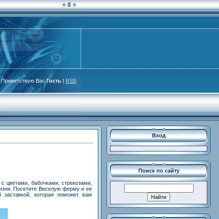
Приветствую Вас
Гость
|
RSS
Вход
Поиск по сайту
с цветами, бабочками, стрекозами,
жизни. Посетите Веселую ферму и ее
й заставкой, которая поможет вам