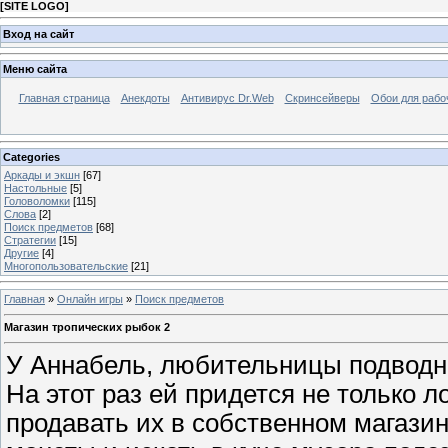
[
SITE LOGO
]
Вход на сайт
Меню сайта
Главная страница
Анекдоты
Антивирус Dr.Web
Скринсейверы
Обои для рабо
Categories
Аркады и экшн
[67]
Настольные
[5]
Головоломки
[115]
Слова
[2]
Поиск предметов
[68]
Стратегии
[15]
Другие
[4]
Многопользовательские
[21]
Главная
»
Онлайн игры
»
Поиск предметов
Магазин тропических рыбок 2
У Аннабель, любительницы подводны
На этот раз ей придется не только л
продавать их в собственном магазин