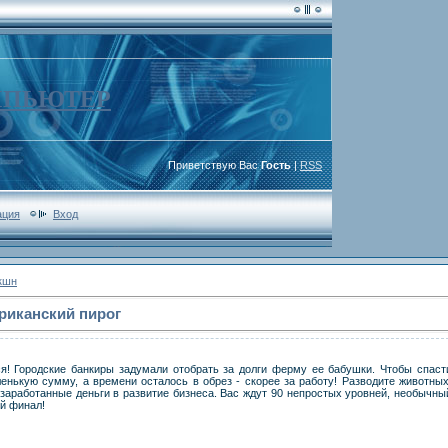
МПЬЮТЕР
Приветствую Вас
Гость
|
RSS
ация
Вход
кшн
риканский пирог
! Городские банкиры задумали отобрать за долги ферму ее бабушки. Чтобы спаст
енькую сумму, а времени осталось в обрез - скорее за работу! Разводите животных
заработанные деньги в развитие бизнеса. Вас ждут 90 непростых уровней, необычны
й финал!