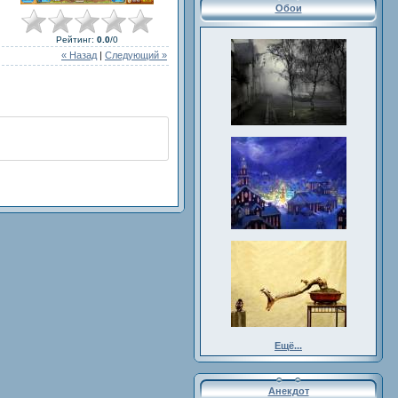
Обои
Рейтинг
:
0.0
/
0
« Назад
|
Следующий »
Ещё...
Анекдот