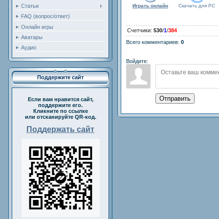
Статьи
Играть онлайн
Скачать для
PC
FAQ (вопрос/ответ)
Онлайн игры
Счетчики
:
530
/
1
/
384
Аватары
Всего комментариев
:
0
Аудио
Войдите:
Поддержите сайт
Отправить
Если вам нравится сайт,
поддержите его.
Кликните по ссылке
или отсканируйте QR-код.
Поддержать сайт