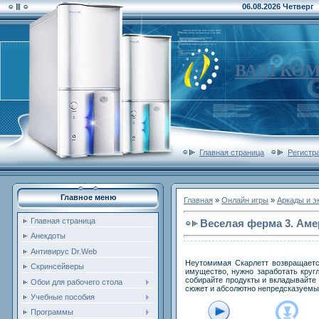
06.08.2026 Четверг
ВАШ КО
Главная страница
Регистр
Главное меню
Главная
»
Онлайн игры
»
Аркады и э
Главная страница
Веселая ферма 3. Аме
Анекдоты
Антивирус Dr.Web
Неутомимая Скарлетт возвращается
Скринсейверы
имущество, нужно заработать кругл
собирайте продукты и вкладывайте 
Обои для рабочего стола
сюжет и абсолютно непредсказуемы
Учебные пособия
Программы