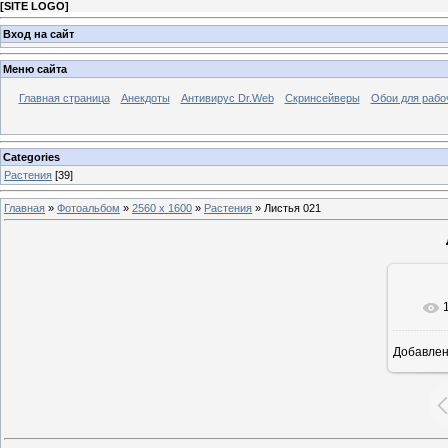
[
SITE LOGO
]
Вход на сайт
Меню сайта
Главная страница
Анекдоты
Антивирус Dr.Web
Скринсейверы
Обои для рабо
Categories
Растения
[39]
Главная
»
Фотоальбом
»
2560 x 1600
»
Растения
» Листья 021
Добавле
25