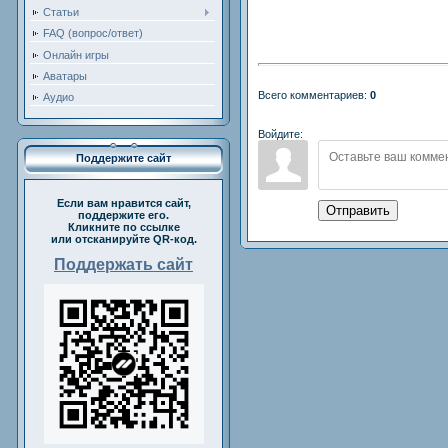
Статьи
FAQ (вопрос/ответ)
Онлайн игры
Аватары
Всего комментариев:
0
Аудио
Войдите:
Поддержите сайт
Если вам нравится сайт,
Отправить
поддержите его.
Кликните по ссылке
или отсканируйте QR-код.
Поддержать сайт