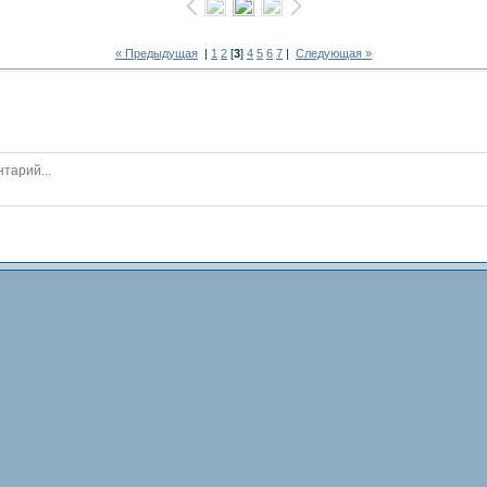
« Предыдущая
|
1
2
[
3
]
4
5
6
7
|
Следующая »