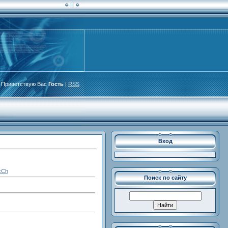
Приветствую Вас
Гость
|
RSS
Вход
xCh
Поиск по сайту