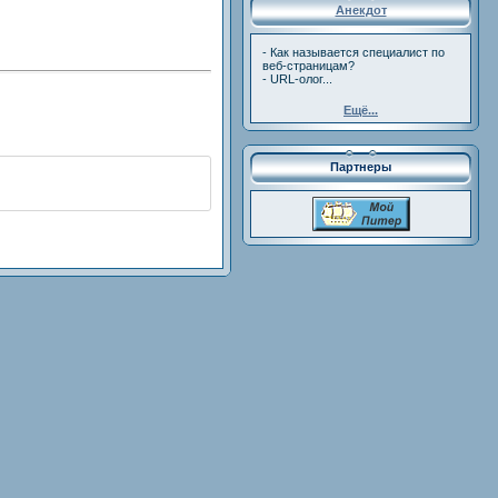
Анекдот
- Как называется специалист по
веб-страницам?
- URL-олог...
Ещё...
Партнеры