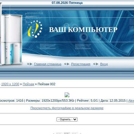
07.08.2026 Пятница
ВАШ КОМПЬЮТЕР
Главная страница
Регистрация
Вход
»
1920 x 1200
»
Пейзаж
» Пейзаж 002
осмотров: 1416 | Размеры: 1920x1200px/553.3Kb | Рейтинг: 5.0/1 | Дата: 12.05.2015 |
Ale
Просмотреть фотографию в реальном размере