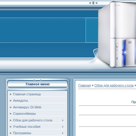
Главное меню
Главная
»
Обои для рабочего стола
Главная страница
Анекдоты
Пр
Антивирус Dr.Web
Скринсейверы
Обои для рабочего стола
Учебные пособия
Программы