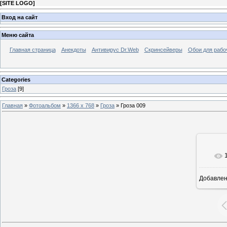
[
SITE LOGO
]
Вход на сайт
Меню сайта
Главная страница
Анекдоты
Антивирус Dr.Web
Скринсейверы
Обои для рабо
Categories
Гроза
[9]
Главная
»
Фотоальбом
»
1366 x 768
»
Гроза
» Гроза 009
Добавле
1