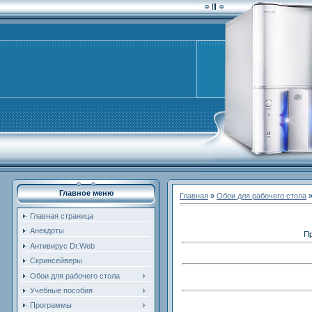
Главное меню
Главная
»
Обои для рабочего стола
Главная страница
Анекдоты
Пр
Антивирус Dr.Web
Скринсейверы
Обои для рабочего стола
Учебные пособия
Программы