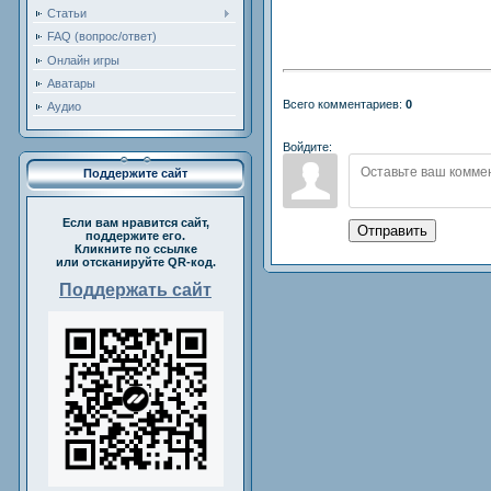
Статьи
FAQ (вопрос/ответ)
Онлайн игры
Аватары
Всего комментариев:
0
Аудио
Войдите:
Поддержите сайт
Если вам нравится сайт,
Отправить
поддержите его.
Кликните по ссылке
или отсканируйте QR-код.
Поддержать сайт