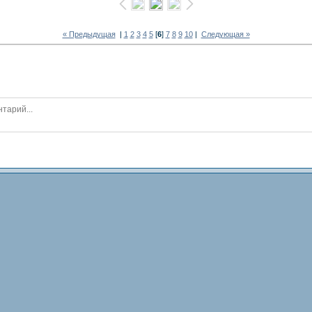
« Предыдущая
|
1
2
3
4
5
[
6
]
7
8
9
10
|
Следующая »