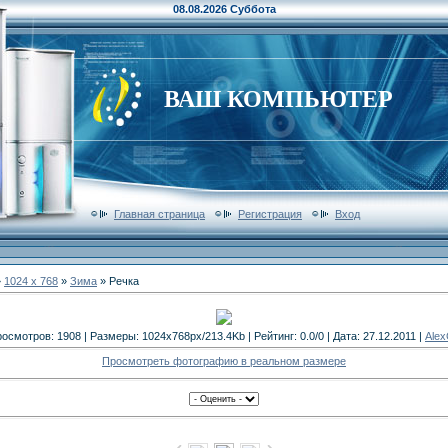
08.08.2026 Суббота
ВАШ КОМПЬЮТЕР
Главная страница
Регистрация
Вход
»
1024 x 768
»
Зима
» Речка
осмотров: 1908 | Размеры: 1024x768px/213.4Kb | Рейтинг: 0.0/0 | Дата: 27.12.2011 |
Ale
Просмотреть фотографию в реальном размере