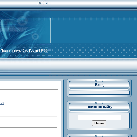
Приветствую Вас
Гость
|
RSS
Вход
xCh
Поиск по сайту