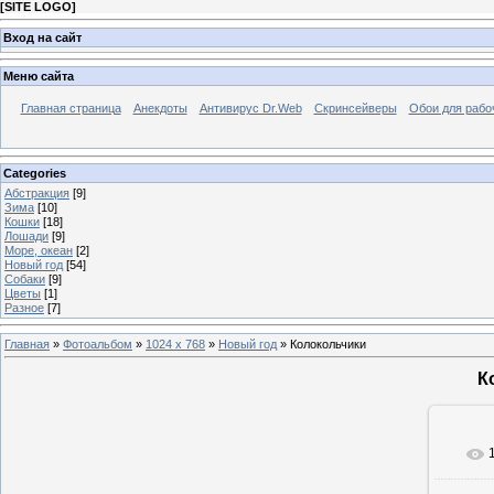
[
SITE LOGO
]
Вход на сайт
Меню сайта
Главная страница
Анекдоты
Антивирус Dr.Web
Скринсейверы
Обои для рабо
Categories
Абстракция
[9]
Зима
[10]
Кошки
[18]
Лошади
[9]
Море, океан
[2]
Новый год
[54]
Собаки
[9]
Цветы
[1]
Разное
[7]
Главная
»
Фотоальбом
»
1024 x 768
»
Новый год
» Колокольчики
К