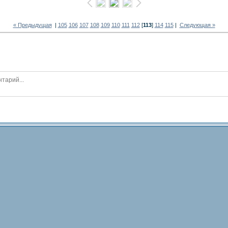
« Предыдущая
|
105
106
107
108
109
110
111
112
[
113
]
114
115
|
Следующая »