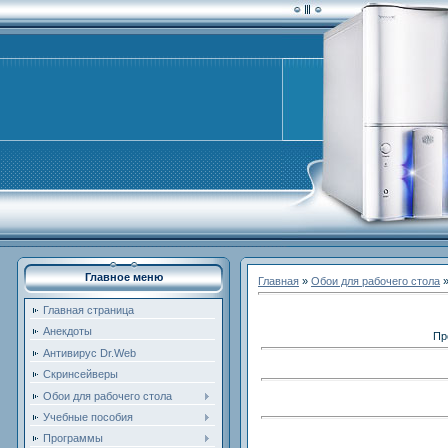
Главное меню
Главная
»
Обои для рабочего стола
Главная страница
Анекдоты
Пр
Антивирус Dr.Web
Скринсейверы
Обои для рабочего стола
Учебные пособия
Программы