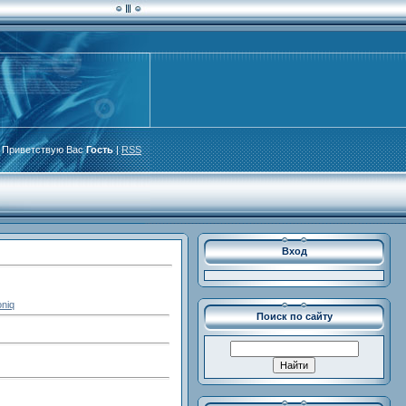
Приветствую Вас
Гость
|
RSS
Вход
oniq
Поиск по сайту