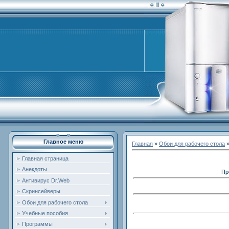
Главное меню
Главная
»
Обои для рабочего стола
Главная страница
Анекдоты
Пр
Антивирус Dr.Web
Скринсейверы
Обои для рабочего стола
Учебные пособия
Программы